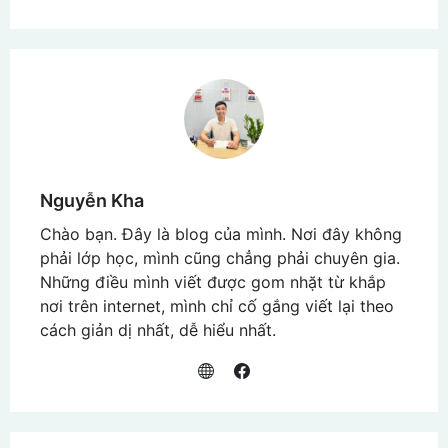
on
on
on
Facebook
Twitter
Pinterest
Nguyễn Kha
Chào bạn. Đây là blog của mình. Nơi đây không
phải lớp học, mình cũng chẳng phải chuyên gia.
Những điều mình viết được gom nhặt từ khắp
nơi trên internet, mình chỉ cố gắng viết lại theo
cách giản dị nhất, dễ hiểu nhất.