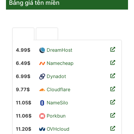
Bảng giá tên miền
4.99$
DreamHost