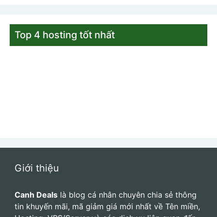
On
Rước Đèn Rinh Deal – Hàng loạt ưu đãi
Hosting, VPS cùng Vietnix
cảm ơn bác, để cân nhắc gói MaxSpeed nhìn vip quá
Nguyễn Kha
11 THÁNG AGO
On
Quốc Khánh 2/9: Giảm 50% Hosting, VPS ưu
đãi cực sốc tại Vietnix
Mình đang dùng bên này, hiện tại chạy khá ngon, cò…
Top 4 hosting tốt nhất