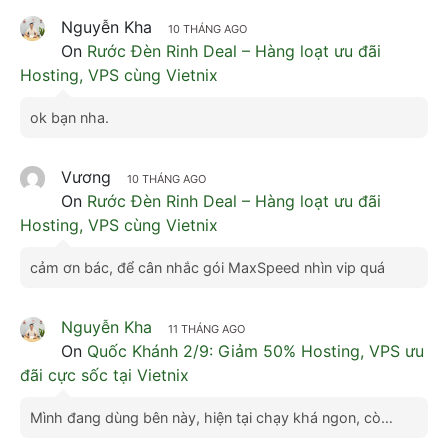
On
Đại Tiệc Halloween Trick or Cloud: Ưu đãi
Deal Cloud 80%
Deal ngon cho ae săn dịp Halloween này ^^
Plugin AZ
10 THÁNG AGO
On
Đại Tiệc Halloween Trick or Cloud: Ưu đãi
Deal Cloud 80%
Lại kèo thơm cho anh em :)
Nguyễn Kha
10 THÁNG AGO
On
Rước Đèn Rinh Deal – Hàng loạt ưu đãi
Hosting, VPS cùng Vietnix
ok bạn nha.
Vương
10 THÁNG AGO