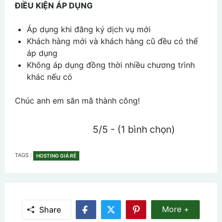
ĐIỀU KIỆN ÁP DỤNG
Áp dụng khi đăng ký dịch vụ mới
Khách hàng mới và khách hàng cũ đều có thể
áp dụng
Không áp dụng đồng thời nhiều chương trình
khác nếu có
Chúc anh em săn mã thành công!
5/5 - (1 bình chọn)
TAGS
TAGS :
HOSTING GIÁ RẺ
Share More
More +
Share
Share
Share
Share