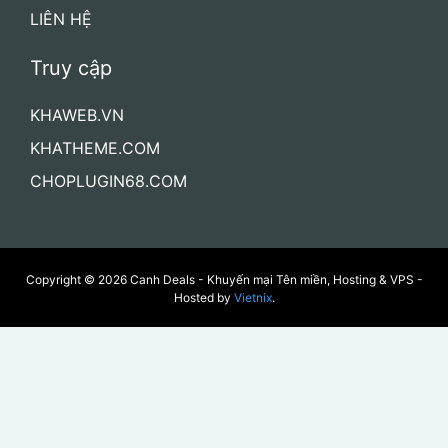
Hosting, VPS/Server và các dịch vụ liên quan đến
WordPress – giúp bạn tiết kiệm chi phí khi xây
dựng và vận hành website.
Nhà cung cấp
AZDIGI
VIETNIX
TINO
VNODE
INTERDATA
Trang
TRANG CHỦ
VỀ CHÚNG TÔI