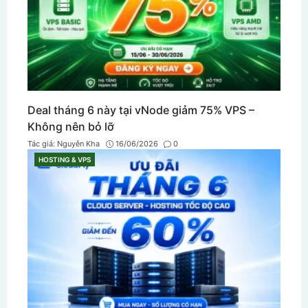
Deal tháng 6 này tại vNode giảm 75% VPS –
Không nên bỏ lỡ
Tác giả:
Nguyễn Kha
16/06/2026
0
HOSTING & VPS
CATEGORIES