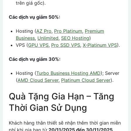
trên giá gốc).
Các dịch vụ giảm 50%:
Hosting (
AZ Pro
,
Pro Platinum
,
Premium
Business
,
Unlimited
,
SEO Hosting
)
VPS (
GPU VPS
,
Pro SSD VPS
,
X-Platinum VPS
).
Các dịch vụ giảm 30%:
Hosting (
Turbo Business Hosting AMD
); Server
(
AMD Cloud Server
,
Platinum Cloud Server
).​
Quà Tặng Gia Hạn – Tăng
Thời Gian Sử Dụng
Khách hàng thân thiết sẽ nhận thêm thời gian miễn
phí khi gia hạn từ
20/11/2025 đến 30/11/2025
,