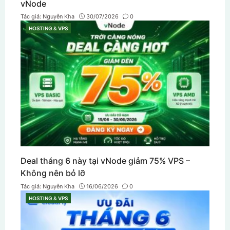
vNode
Tác giả:
Nguyễn Kha
30/07/2026
0
HOSTING & VPS
CATEGORIES
Deal tháng 6 này tại vNode giảm 75% VPS –
Không nên bỏ lỡ
Tác giả:
Nguyễn Kha
16/06/2026
0
HOSTING & VPS
CATEGORIES