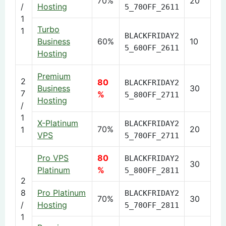
70%
20
/
Hosting
5_70OFF_2611
1
Turbo
1
BLACKFRIDAY2
Business
60%
10
5_60OFF_2611
Hosting
Premium
2
80
BLACKFRIDAY2
Business
30
7
%
5_80OFF_2711
Hosting
/
1
X-Platinum
BLACKFRIDAY2
70%
20
1
VPS
5_70OFF_2711
Pro VPS
80
BLACKFRIDAY2
30
Platinum
%
5_80OFF_2811
2
8
Pro Platinum
BLACKFRIDAY2
70%
30
/
Hosting
5_70OFF_2811
1