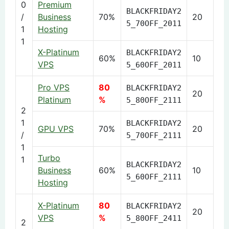
0
Premium
BLACKFRIDAY2
/
Business
70%
20
5_70OFF_2011
1
Hosting
1
X-Platinum
BLACKFRIDAY2
60%
10
VPS
5_60OFF_2011
Pro VPS
80
BLACKFRIDAY2
20
Platinum
%
5_80OFF_2111
2
1
BLACKFRIDAY2
GPU VPS
70%
20
/
5_70OFF_2111
1
Turbo
1
BLACKFRIDAY2
Business
60%
10
5_60OFF_2111
Hosting
X-Platinum
80
BLACKFRIDAY2
20
VPS
%
5_80OFF_2411
2