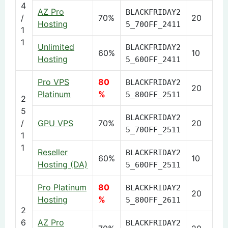
4
AZ Pro
BLACKFRIDAY2
/
70%
20
Hosting
5_70OFF_2411
1
1
Unlimited
BLACKFRIDAY2
60%
10
Hosting
5_60OFF_2411
Pro VPS
80
BLACKFRIDAY2
20
Platinum
%
5_80OFF_2511
2
5
BLACKFRIDAY2
/
GPU VPS
70%
20
5_70OFF_2511
1
1
Reseller
BLACKFRIDAY2
60%
10
Hosting (DA)
5_60OFF_2511
Pro Platinum
80
BLACKFRIDAY2
20
Hosting
%
5_80OFF_2611
2
6
AZ Pro
BLACKFRIDAY2