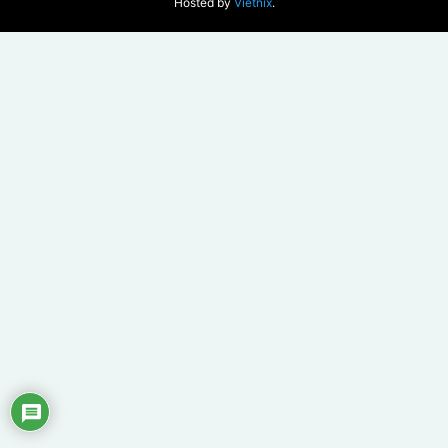
KHAWEB.VN
KHATHEME.COM
CHOPLUGIN68.COM
Copyright © 2026 Canh Deals - Khuyến mại Tên miền, Hosting & VPS -
Hosted by
Vietnix
.