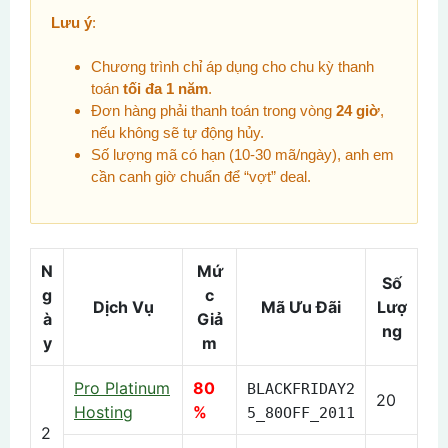
Lưu ý
:
Chương trình chỉ áp dụng cho chu kỳ thanh
toán
tối đa 1 năm
.
Đơn hàng phải thanh toán trong vòng
24 giờ
,
nếu không sẽ tự động hủy.
Số lượng mã có hạn (10-30 mã/ngày), anh em
cần canh giờ chuẩn để “vợt” deal.
N
Mứ
Số
g
c
Dịch Vụ
Mã Ưu Đãi
Lượ
à
Giả
ng
y
m
Pro Platinum
80
BLACKFRIDAY2
20
Hosting
%
5_80OFF_2011
2