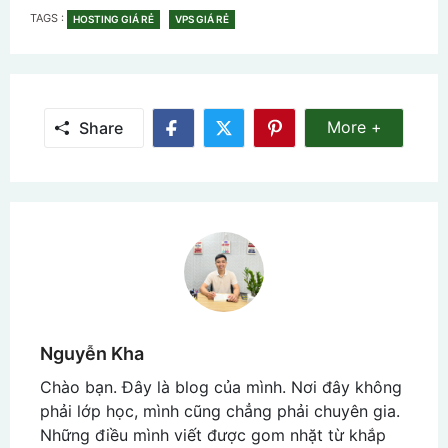
TAGS
TAGS :
HOSTING GIÁ RẺ
VPS GIÁ RẺ
Share More
More +
Share
Share
Share
Share
on
on
on
Facebook
Twitter
Pinterest
Nguyễn Kha
Chào bạn. Đây là blog của mình. Nơi đây không
phải lớp học, mình cũng chẳng phải chuyên gia.
Những điều mình viết được gom nhặt từ khắp