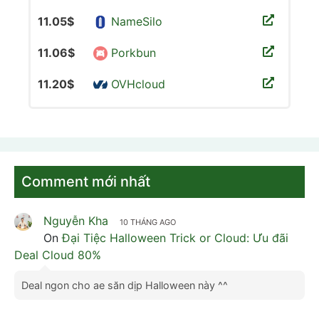
11.05$
NameSilo
11.06$
Porkbun
11.20$
OVHcloud
Comment mới nhất
Nguyễn Kha
10 THÁNG AGO
On
Đại Tiệc Halloween Trick or Cloud: Ưu đãi
Deal Cloud 80%
Deal ngon cho ae săn dịp Halloween này ^^