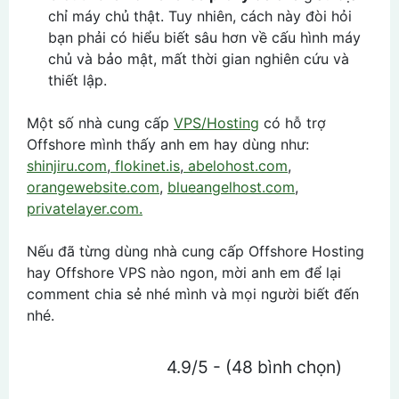
chỉ máy chủ thật. Tuy nhiên, cách này đòi hỏi
bạn phải có hiểu biết sâu hơn về cấu hình máy
chủ và bảo mật, mất thời gian nghiên cứu và
thiết lập.
Một số nhà cung cấp
VPS/Hosting
có hỗ trợ
Offshore mình thấy anh em hay dùng như:
shinjiru.com
,
flokinet.is
,
abelohost.com
,
orangewebsite.com
,
blueangelhost.com
,
privatelayer.com.
Nếu đã từng dùng nhà cung cấp Offshore Hosting
hay Offshore VPS nào ngon, mời anh em để lại
comment chia sẻ nhé mình và mọi người biết đến
nhé.
4.9/5 - (48 bình chọn)