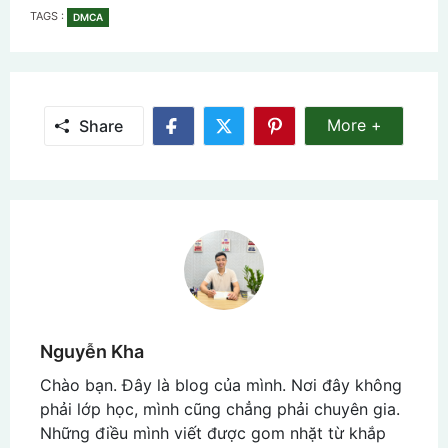
TAGS
TAGS :
DMCA
Share More
More +
Share
Share
Share
Share
on
on
on
Facebook
Twitter
Pinterest
Nguyễn Kha
Chào bạn. Đây là blog của mình. Nơi đây không
phải lớp học, mình cũng chẳng phải chuyên gia.
Những điều mình viết được gom nhặt từ khắp