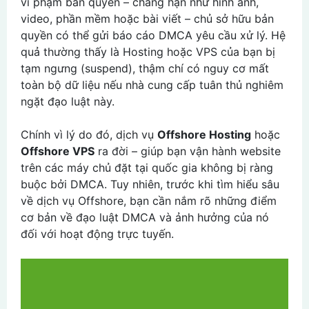
vi phạm bản quyền – chẳng hạn như hình ảnh,
video, phần mềm hoặc bài viết – chủ sở hữu bản
quyền có thể gửi báo cáo DMCA yêu cầu xử lý. Hệ
quả thường thấy là Hosting hoặc VPS của bạn bị
tạm ngưng (suspend), thậm chí có nguy cơ mất
toàn bộ dữ liệu nếu nhà cung cấp tuân thủ nghiêm
ngặt đạo luật này.
Chính vì lý do đó, dịch vụ
Offshore Hosting
hoặc
Offshore VPS
ra đời – giúp bạn vận hành website
trên các máy chủ đặt tại quốc gia không bị ràng
buộc bởi DMCA. Tuy nhiên, trước khi tìm hiểu sâu
về dịch vụ Offshore, bạn cần nắm rõ những điểm
cơ bản về đạo luật DMCA và ảnh hưởng của nó
đối với hoạt động trực tuyến.